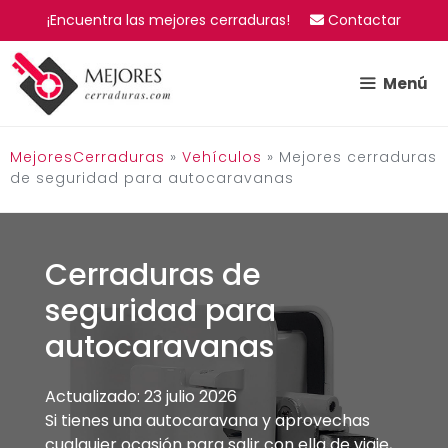
Saltar
¡Encuentra las mejores cerraduras!
Contactar
al
contenido
Menú
MejoresCerraduras
»
Vehículos
»
Mejores cerraduras
de seguridad para autocaravanas
Cerraduras de
seguridad para
autocaravanas
Actualizado: 23 julio 2026
Si tienes una autocaravana y aprovechas
cualquier ocasión para salir con ella de viaje,