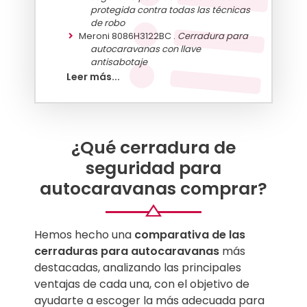
protegida contra todas las técnicas
de robo
Meroni 8086H3122BC .
Cerradura para
autocaravanas con llave
antisabotaje
Fiamma Safe Door .
Cerradura de
Leer más...
seguridad para puertas de
autocaravanas de aluminio
anodizado
Top Mejores Mejores cerraduras de
seguridad para autocaravanas
¿Qué cerradura de
Guía para comprar una cerradura de
seguridad para
seguridad para autocaravanas
autocaravanas comprar?
Hemos hecho una
comparativa de las
cerraduras para autocaravanas
más
destacadas, analizando las principales
ventajas de cada una, con el objetivo de
ayudarte a escoger la más adecuada para