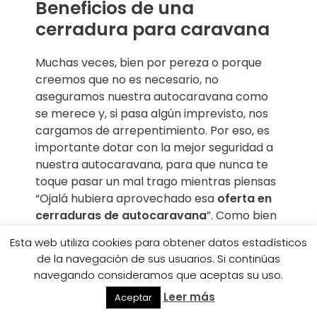
Beneficios de una
cerradura para caravana
Muchas veces, bien por pereza o porque
creemos que no es necesario, no
aseguramos nuestra autocaravana como
se merece y, si pasa algún imprevisto, nos
cargamos de arrepentimiento. Por eso, es
importante dotar con la mejor seguridad a
nuestra autocaravana, para que nunca te
toque pasar un mal trago mientras piensas
“Ojalá hubiera aprovechado esa
oferta en
cerraduras de autocaravana
”. Como bien
sabes, en lo que respecta a la seguridad,
Esta web utiliza cookies para obtener datos estadísticos
cualquier gasto nunca es en vano.
de la navegación de sus usuarios. Si continúas
navegando consideramos que aceptas su uso.
Imagina estar de vacaciones en un lugar
Leer más
Aceptar
tranquilo, lleno de paz y de naturaleza, pero