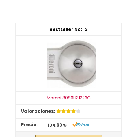
2
Meroni 8086H3122BC
104,63 €