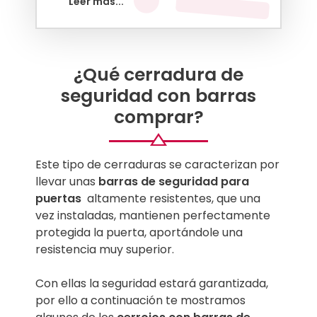
Leer más...
que necesita tu puerta
Top Mejores Mejores cerraduras de
seguridad con barras
Guía para comprar una cerradura de
seguridad con barras
¿Qué cerradura de
seguridad con barras
comprar?
Este tipo de cerraduras se caracterizan por
llevar unas
barras de seguridad para
puertas
altamente resistentes, que una
vez instaladas, mantienen perfectamente
protegida la puerta, aportándole una
resistencia muy superior.
Con ellas la seguridad estará garantizada,
por ello a continuación te mostramos