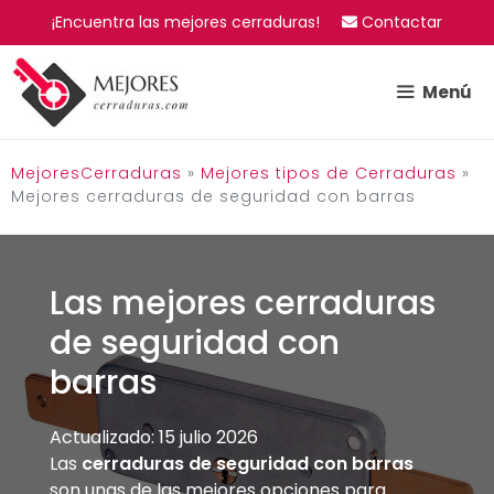
Saltar
¡Encuentra las mejores cerraduras!
Contactar
al
contenido
Menú
MejoresCerraduras
»
Mejores tipos de Cerraduras
»
Mejores cerraduras de seguridad con barras
Las mejores cerraduras
de seguridad con
barras
Actualizado: 15 julio 2026
Las
cerraduras de seguridad con barras
son unas de las mejores opciones para