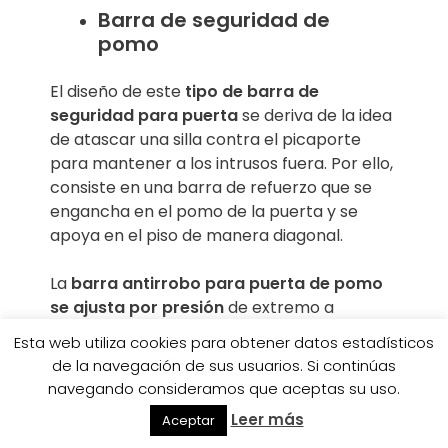
Barra de seguridad de
pomo
El diseño de este
tipo de barra de
seguridad para puerta
se deriva de la idea
de atascar una silla contra el picaporte
para mantener a los intrusos fuera. Por ello,
consiste en una barra de refuerzo que se
engancha en el pomo de la puerta y se
apoya en el piso de manera diagonal.
La
barra antirrobo para puerta de pomo
se ajusta por presión
de extremo a
extremo. De este modo, cuando alguien
Esta web utiliza cookies para obtener datos estadísticos
empuja la puerta desde afuera, el soporte
de la navegación de sus usuarios. Si continúas
absorbe la fuerza y la conduce hacia el
navegando consideramos que aceptas su uso.
suelo. Así, por más fuerza que se aplique
Leer más
Aceptar
para abrir la puerta, esta no cederá.