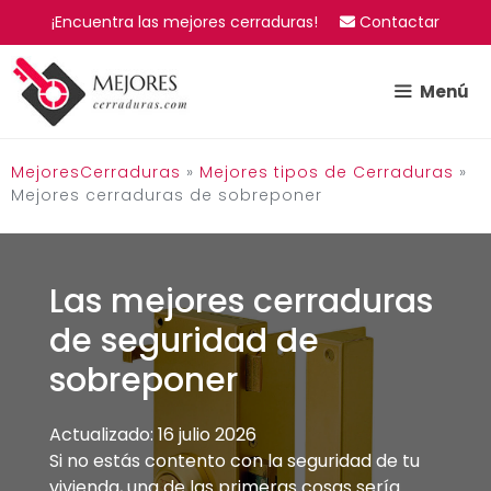
Saltar
¡Encuentra las mejores cerraduras!
Contactar
al
contenido
Menú
MejoresCerraduras
»
Mejores tipos de Cerraduras
»
Mejores cerraduras de sobreponer
Las mejores cerraduras
de seguridad de
sobreponer
Actualizado: 16 julio 2026
Si no estás contento con la seguridad de tu
vivienda, una de las primeras cosas sería