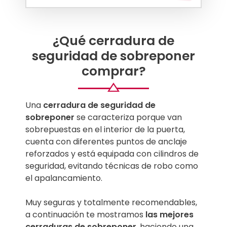
Top Mejores Mejores cerraduras de
sobreponer
Guía para comprar una cerradura de
seguridad de sobreponer
¿Qué cerradura de
seguridad de sobreponer
comprar?
Una
cerradura de seguridad de
sobreponer
se caracteriza porque van
sobrepuestas en el interior de la puerta,
cuenta con diferentes puntos de anclaje
reforzados y está equipada con cilindros de
seguridad, evitando técnicas de robo como
el apalancamiento.
Muy seguras y totalmente recomendables,
a continuación te mostramos
las mejores
cerraduras de sobreponer
, haciendo una