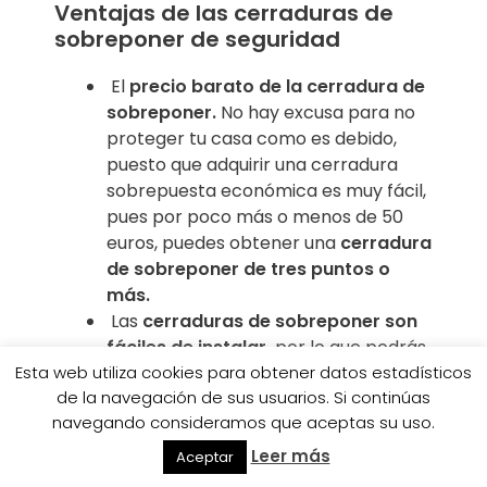
Ventajas de las cerraduras de
sobreponer de seguridad
El
precio barato de la cerradura de
sobreponer.
No hay excusa para no
proteger tu casa como es debido,
puesto que adquirir una cerradura
sobrepuesta económica es muy fácil,
pues por poco más o menos de 50
euros, puedes obtener una
cerradura
de sobreponer de tres puntos o
más.
Las
cerraduras de sobreponer son
fáciles de instalar,
por lo que podrás
tener seguridad extra en muy poco
Esta web utiliza cookies para obtener datos estadísticos
de la navegación de sus usuarios. Si continúas
tiempo y sin necesidad de recurrir a
navegando consideramos que aceptas su uso.
ningún profesional. Solo te hace falta
una caja de herramientas y un poco
Leer más
Aceptar
de paciencia.